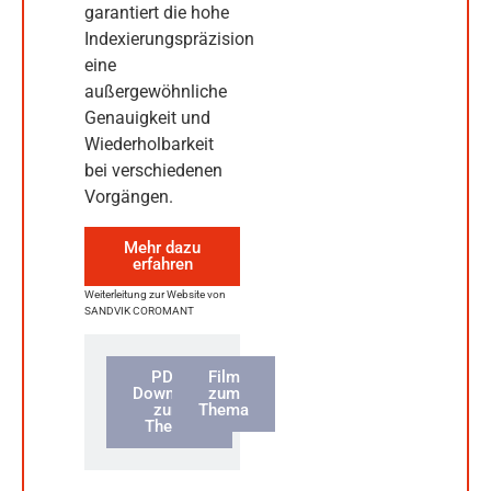
garantiert die hohe
Indexierungspräzision
eine
außergewöhnliche
Genauigkeit und
Wiederholbarkeit
bei verschiedenen
Vorgängen.
Mehr dazu
erfahren
Weiterleitung zur Website von
SANDVIK COROMANT
PDF-
Film
Download
zum
zum
Thema
Thema