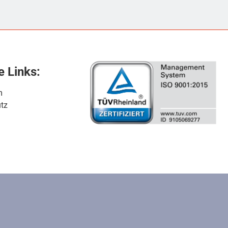
e Links:
m
tz