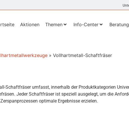
Unt
rtseite
Aktionen
Themen
Info-Center
Beratung
llhartmetallwerkzeuge
»
Vollhartmetall-Schaftfräser
l-Schaftfräser umfasst, innerhalb der Produktkategorien Univer
fräsen. Jeder Schaftfräser ist speziell ausgelegt, um die Anfor
n Zerspanprozessen optimale Ergebnisse erzielen.