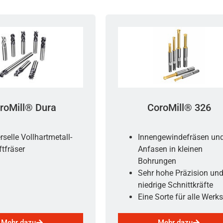
roMill® Dura
CoroMill® 326
rselle Vollhartmetall-
Innengewindefräsen un
tfräser
Anfasen in kleinen
Bohrungen
Sehr hohe Präzision un
niedrige Schnittkräfte
Eine Sorte für alle Werks
Mehr dazu
Mehr dazu