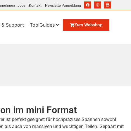
ernehmen
Jobs
Kontakt
Newsletter-Anmeldung
 & Support
ToolGuides
Zum Webshop
ion im mini Format
r ist perfekt geeignet für hochpräzises Spannen sowohl
n als auch von massiven und wuchtigen Teilen. Gepaart mit