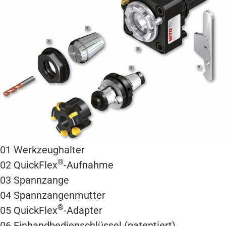
01
Werkzeughalter
®
02
QuickFlex
-Aufnahme
03
Spannzange
04
Spannzangenmutter
®
05
QuickFlex
-Adapter
06
Einhandbedienschlüssel (patentiert)