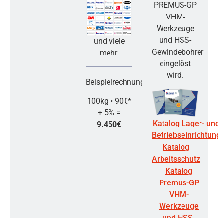
PREMUS-GP
VHM-
Werkzeuge
und HSS-
und viele
Gewindebohrer
mehr.
eingelöst
wird.
Beispielrechnung:
100kg
•
90€*
+ 5% =
Katalog Lager- un
9.450€
Betriebseinrichtun
Katalog
Arbeitsschutz
Katalog
Premus-GP
VHM-
Werkzeuge
und HSS-