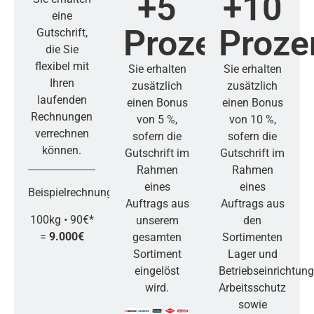
+5
+10
eine
Prozent
Proze
Gutschrift,
die Sie
flexibel mit
Sie erhalten
Sie erhalten
Ihren
zusätzlich
zusätzlich
laufenden
einen Bonus
einen Bonus
Rechnungen
von 5 %,
von 10 %,
verrechnen
sofern die
sofern die
können.
Gutschrift im
Gutschrift im
Rahmen
Rahmen
eines
eines
Beispielrechnung:
Auftrags aus
Auftrags aus
100kg
•
90€*
unserem
den
=
9.000€
gesamten
Sortimenten
Sortiment
Lager und
eingelöst
Betriebseinrichtung
wird.
Arbeitsschutz
sowie