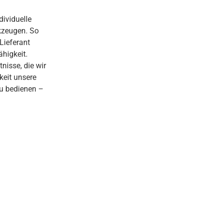
ividuelle
kzeugen. So
Lieferant
higkeit.
isse, die wir
eit unsere
zu bedienen –