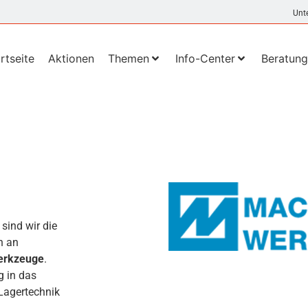
Unt
rtseite
Aktionen
Themen
Info-Center
Beratung
sind wir die
n an
erkzeuge
.
g in das
Lagertechnik