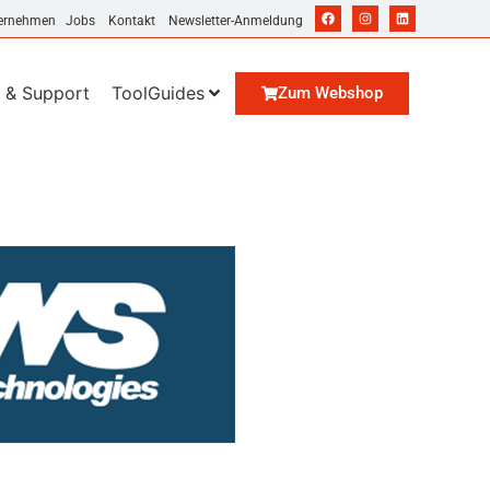
ernehmen
Jobs
Kontakt
Newsletter-Anmeldung
 & Support
ToolGuides
Zum Webshop