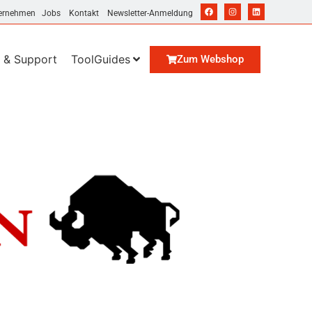
ernehmen
Jobs
Kontakt
Newsletter-Anmeldung
 & Support
ToolGuides
Zum Webshop