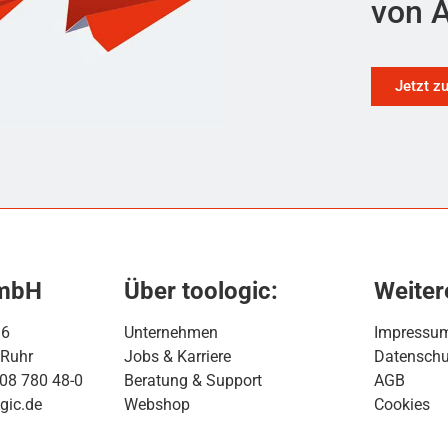
von A
Jetzt z
GmbH
Über toologic:
Weiter
16
Unternehmen
Impressu
 Ruhr
Jobs & Karriere
Datenschu
208 780 48-0
Beratung & Support
AGB
gic.de
Webshop
Cookies