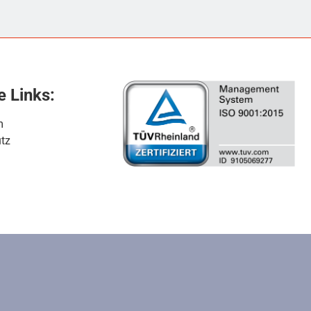
e Links:
m
tz